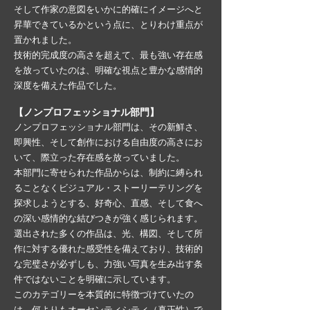
そして作家の意図をいかに的確にイメージへと
昇華できているかという点に、とりわけ重点が
置かれました。
技術的完成度の高さを超えて、最も強い存在感
を放っていたのは、明確な視点と豊かな感情的
深度を備えた作品でした。
【ノンプロフェッショナル部門】
ノンプロフェッショナル部門は、その新鮮さ、
即興性、そして創作における自由度の高さにお
いて、際立った存在感を放っていました。
本部門に寄せられた作品からは、制約に縛られ
ることなくビジュアル・ストーリーテリングを
探求しようとする、好奇心、直感、そして食へ
の深い感情的な結びつきが強く感じられます。
選出された多くの作品は、光、構図、そして所
作に対する優れた感受性を備えており、技術的
な完璧さが必ずしも、力強い写真を生み出す条
件ではないことを明確に示しています。
このカテゴリーを本質的に特徴づけていたの
は、何よりもオーセンティシティ（真正性）で