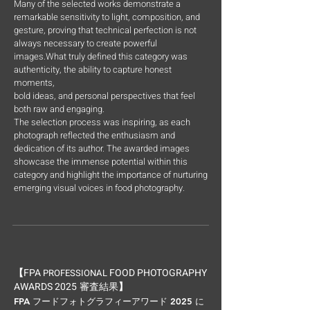
Many of the selected works demonstrate a
remarkable sensitivity to light, composition, and
gesture, proving that technical perfection is not
always necessary to create powerful
images.What truly defined this category was
authenticity, the ability to capture honest
moments,
bold ideas, and personal perspectives that feel
both raw and engaging.
The selection process was inspiring, as each
photograph reflected the enthusiasm and
dedication of its author. The awarded images
showcase the immense potential within this
category and highlight the importance of nurturing
emerging visual voices in food photography.
FPA
FOOD PHOTOGRAPHY
【
PROFESSIONAL
AWARDS 2025
審査結果
】
FPA フードフォトグラフィーアワード 2025 に