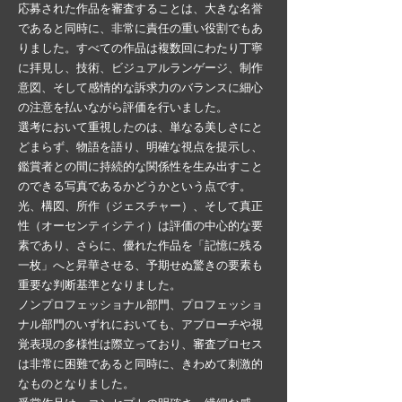
応募された作品を審査することは、大きな名誉
であると同時に、非常に責任の重い役割でもあ
りました。すべての作品は複数回にわたり丁寧
に拝見し、技術、ビジュアルランゲージ、制作
意図、そして感情的な訴求力のバランスに細心
の注意を払いながら評価を行いました。
選考において重視したのは、単なる美しさにと
どまらず、物語を語り、明確な視点を提示し、
鑑賞者との間に持続的な関係性を生み出すこと
のできる写真であるかどうかという点です。
光、構図、所作（ジェスチャー）、そして真正
性（オーセンティシティ）は評価の中心的な要
素であり、さらに、優れた作品を「記憶に残る
一枚」へと昇華させる、予期せぬ驚きの要素も
重要な判断基準となりました。
ノンプロフェッショナル部門、プロフェッショ
ナル部門のいずれにおいても、アプローチや視
覚表現の多様性は際立っており、審査プロセス
は非常に困難であると同時に、きわめて刺激的
なものとなりました。