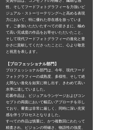
受賞作品は、コンセプトの明確さ、繊細な感
性、そしてフードフォトグラフィーを力強いビ
ジュアル・ストーリーテリングへと高める表現
力において、特に優れた存在感を放っていま
す。
ご参加いただいたすべての皆さまに、極め
て高い完成度の作品をお寄せいただいたこと、
そして現代フードフォトグラフィーの進化と豊
かさに貢献してくださったことに、心より敬意
と祝意を表します。
【プロフェッショナル部門】
プロフェッショナル部門は、今年、現代フード
フォトグラフィーの成熟度、多様性、そして絶
え間ない進化を如実に映し出す、きわめて高い
水準に達していました。
応募作品は、ビジュアルランゲージおよびコン
セプトの両面において幅広いアプローチを示し
ており、審査は非常に厳しく、同時に深い充実
感を伴うプロセスとなりました。
すべての作品は慎重に、かつ複数回にわたって
精査され、ビジョンの明確さ、物語性の強度、