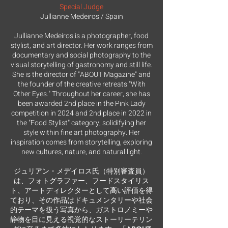
Special Judge
Jullianne Medeiros / Spain
Jullianne Medeiros is a photographer, food
stylist, and art director. Her work ranges from
documentary and social photography to the
visual storytelling of gastronomy and still life.
She is the director of "ABOUT Magazine" and
the founder of the creative retreats "With
Other Eyes." Throughout her career, she has
been awarded 2nd place in the Pink Lady
competition in 2024 and 2nd place in 2022 in
the "Food Stylist" category, solidifying her
style within fine art photography. Her
inspiration comes from storytelling, exploring
new cultures, nature, and natural light.
ジュリアン・メデイロス氏（特別審査員）
は、フォトグラファー、フードスタイリス
ト、アートディレクターとして高い評価を得
ており、その作品はドキュメンタリーや社会
的テーマを扱う写真から、ガストロノミーや
静物を目に見える視覚的なストーリーテリン