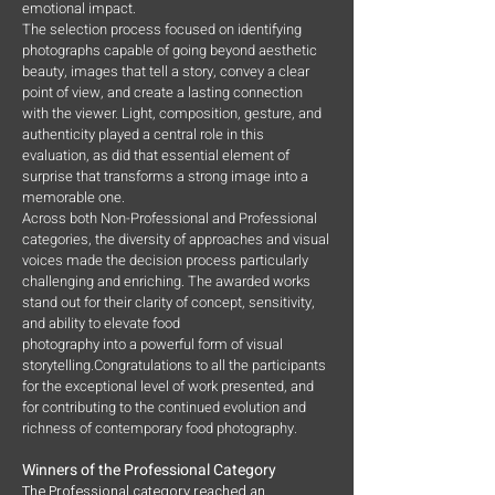
emotional impact.
The selection process focused on identifying
photographs capable of going beyond aesthetic
beauty, images that tell a story, convey a clear
point of view, and create a lasting connection
with the viewer. Light, composition, gesture, and
authenticity played a central role in this
evaluation, as did that essential element of
surprise that transforms a strong image into a
memorable one.
Across both Non-Professional and Professional
categories, the diversity of approaches and visual
voices made the decision process particularly
challenging and enriching. The awarded works
stand out for their clarity of concept, sensitivity,
and ability to elevate food
photography into a powerful form of visual
storytelling.Congratulations to all the participants
for the exceptional level of work presented, and
for contributing to the continued evolution and
richness of contemporary food photography.
Winners of the Professional Category
The Professional category reached an