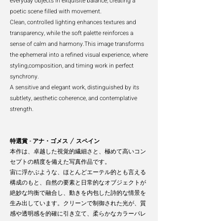
everyday objects in exquisite balance, creating a
poetic scene filled with movement.
Clean, controlled lighting enhances textures and
transparency, while the soft palette reinforces a
sense of calm and harmony.This image transforms
the ephemeral into a refined visual experience, where
styling,composition, and timing work in perfect
synchrony.
A sensitive and elegant work, distinguished by its
subtlety, aesthetic coherence, and contemplative
strength.
特選賞 - アナ・ゴメス / スペイン
本作は、卓越した視覚的繊細さと、極めて高いコン
セプトの精度を備えた写真作品です。
宙に浮かぶような、ほとんどエーテル的とも言える
構成のもと、自然の要素と日常的なオブジェクトが
絶妙な均衡で融合し、動きを内包した詩的な情景を
生み出しています。クリーンで制御された光が、質
感や透明感を的確に引き立て、柔らかなカラーパレ