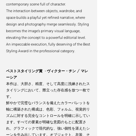
contemporary scene full of character.
The interaction between objects, wardrobe, and
space builds a playful yet refined narrative, where
design and photography merge seamlessly. Styling
becomes the image’s primary visual language,
elevating the concept to a powerful editorial level.
An impeccable execution, fully deserving of the Best
Styling Award in the professional category.
ベストスタイリング賞 - ヴィクター・チン / マレ
ーシア
本作は、大胆さ、精度、そして高度に洗練されたス
タイリングにおいて、際立った存在感を放つ一枚で
す。
鮮やかで完璧なバランスを備えたカラーパレットを
軸に構築された構成は、色彩、フォルム、視覚的リ
ズムに対する完全なコントロールを明確に示してい
ます。すべての要素が明確な意図のもとに配置さ
れ、グラフィックで現代的な、強い個性を湛えたシ
ーンを生み出しています。オブジェクト、衣装、そ