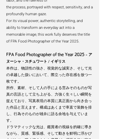
labor, and the rawness of
the process, portrayed with respect, sensitivity, and a
profoundly human gaze.
For its visual power, authentic storytelling, and
ability to transform an everyday act into a
memorable image, this work fully deserves the title
of FPA Food Photographer of the Year 2025.
ア
FPA Food Photographer of the Year 2025 -
ヌーシャ・スチュワート / イギリス
本作は、物語性の強さ、視覚的な誠実さ、そして光
の卓越した扱いにおいて、際立った存在感を放つ一
枚です。
所作、素材、そして人の手による営みそのものが写
真の言語として立ち上がる、力強く生々しい瞬間を
捉えており、写真表現の本質に真正面から向き合っ
た作品と言えます。構成はあくまで率直で装飾を排
し、行為そのものが雄弁に語る余地を与えていま
す。
ドラマティックな光は、鑑賞者の視線を的確に導き
ながら、質感、緊張感、そして動きを鮮明に浮かび