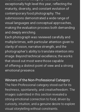
exceptionally high level this year, reflecting the
maturity, diversity, and constant evolution of
contemporary food photography. The
submissions demonstrated a wide range of
visual languages and conceptual approaches,
making the evaluation process both demanding
and deeply enriching.
Each photograph was reviewed carefully and
multiple times, with particular attention given to
clarity of vision, narrative strength, and the
photographer’s ability to translate intention into
image. Beyond technical excellence, the works
that stood out most were those capable
of offering a distinct point of view and a strong
emotional presence.
Winners of the Non-Professional Category
The Non-Professional category stood out for its
freshness, spontaneity, and creativefreedom. The
images submitted in this section revealed a
strong emotional connection to food, driven by
curiosity, intuition, and a genuine desire to explore
visual storytelling without constraints.