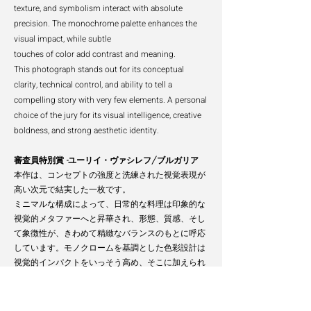
texture, and symbolism interact with absolute
precision. The monochrome palette enhances the
visual impact, while subtle
touches of color add contrast and meaning.
This photograph stands out for its conceptual
clarity, technical control, and ability to tell a
compelling story with very few elements. A personal
choice of the jury for its visual intelligence, creative
boldness, and strong aesthetic identity.
審査員特別賞 -ユーリイ・ヴァシレフ/ブルガリア
本作は、コンセプトの強度と洗練された視覚表現が
高い次元で結実した一枚です。
ミニマルな構成によって、日常的な料理は印象的な
視覚的メタファーへと昇華され、形態、質感、そし
て象徴性が、きわめて精緻なバランスのもとに呼応
しています。モノクロームを基調とした色彩設計は
視覚的インパクトをいっそう高め、そこに加えられ
たわずかな色のアクセントが、対比と意味の奥行き
をもたらしています。ごく限られた要素のみで、明
確なコンセプト、確かな技術的コントロール、そし