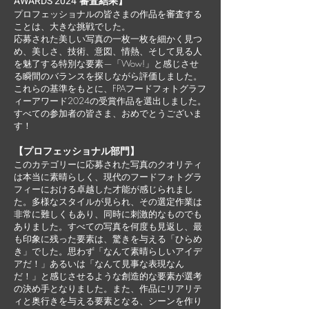
AWARDS 2024
審査結果】
プロフェッショナルの皆さまの作品を審査する
ことは、大きな挑戦でした。
応募された美しい写真の一枚一枚を細かく見つ
め、美しさ、技術、意図、情熱、そして見る人
を魅了する特別な要素—「Wow!」と感じさせ
る瞬間のバランスを探しながら評価しました。
これらの基準をもとに、FPAフードフォトグラフ
ィーアワード2024の受賞作品を選出しました。
すべての参加者の皆さま、おめでとうございま
す！
【プロフェッショナル部門】
このカテゴリーに応募された写真のクオリティ
は本当に素晴らしく、現代のフードフォトグラ
フィーにおける卓越した才能が感じられまし
た。多様なスタイルが見られ、その選定作業は
非常に難しくもあり、同時に刺激的なものでも
ありました。すべての写真を何度も見返し、最
も印象に残った要素は、驚きを与える「ひらめ
き」でした。思わず「なんて素晴らしいアイデ
アだ！」あるいは「なんて見事な表現なん
だ！」と感じさせるような創造的な要素が選考
の決め手となりました。また、作品にリアリテ
ィと奥行きを与える要素となる、シーンを作り