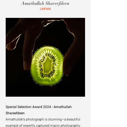
Amathullah Shareefdeen
JAPAN
Special Selection Award 2024 -
Amathullah
Shareefdeen
Amathullah’s photograph is stunning—a beautiful
example of expertly captured macro
photography.