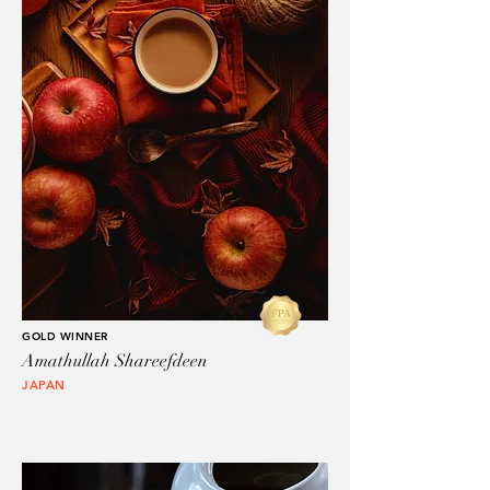
GOLD WINNER
Amathullah Shareefdeen
JAPAN