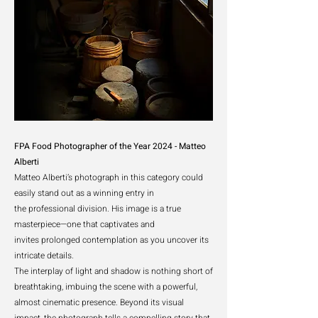
FPA Food Photographer of the Year 2024 - Matteo
Alberti
Matteo Alberti’s photograph in this category could
easily stand out as a winning entry in
the
professional division. His image is a true
masterpiece—one that captivates and
invites
prolonged contemplation as you uncover its
intricate details.
The interplay of light and shadow is nothing short of
breathtaking, imbuing the scene with a
powerful,
almost cinematic presence. Beyond its visual