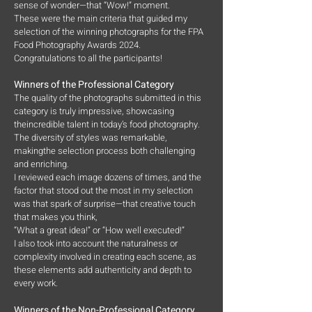
sense of wonder—that “Wow!” moment.
These were the main criteria that guided my
selection of the winning photographs for the FPA
Food Photography Awards 2024.
Congratulations to all the participants!
Winners of the Professional Category
The quality of the photographs submitted in this
category is truly impressive, showcasing
theincredible talent in today’s food photography.
The diversity of styles was remarkable,
makingthe selection process both challenging
and enriching.
I reviewed each image dozens of times, and the
factor that stood out the most in my selection
was that spark of surprise—that creative touch
that makes you think,
“What a great
idea!” or “How well executed!”
I also took into account the naturalness or
complexity involved in creating each scene, as
these elements add authenticity and depth to
every work.
Winners of the Non-Professional Category