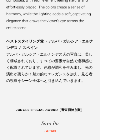
composed, with each element feeling
natural and
effortlessly placed. The colors create a sense of
harmony, while the lighting adds
a soft, captivating
elegance that draws the viewer’s eye across the
entire scene.
ベストスタイリング賞 - アルバ・ガルシア・エルナ
ンデス / スペイン
アルバ・ガルシア・エルナンデス氏の写真は、美し
く構成されており、すべての要素が自然で違和感な
く配置されています。色彩が調和を生み出し、光の
演出が柔らかく魅力的なエレガンスを加え、見る者
の視線をシーン全体へと引き込んでいきます。
JUDGES SPECIAL AWARD（審査員特別賞）
Soya Ito
JAPAN