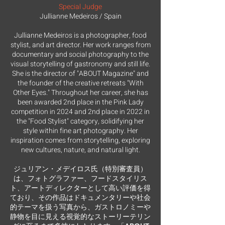
Special Judge
Jullianne Medeiros / Spain
Jullianne Medeiros is a photographer, food
stylist, and art director. Her work ranges from
documentary and social photography to the
visual storytelling of gastronomy and still life.
She is the director of "ABOUT Magazine" and
the founder of the creative retreats "With
Other Eyes." Throughout her career, she has
been awarded 2nd place in the Pink Lady
competition in 2024 and 2nd place in 2022 in
the "Food Stylist" category, solidifying her
style within fine art photography. Her
inspiration comes from storytelling, exploring
new cultures, nature, and natural light.
ジュリアン・メデイロス氏（特別審査員）
は、フォトグラファー、フードスタイリス
ト、アートディレクターとして高い評価を得
ており、その作品はドキュメンタリーや社会
的テーマを扱う写真から、ガストロノミーや
静物を目に見える視覚的なストーリーテリン