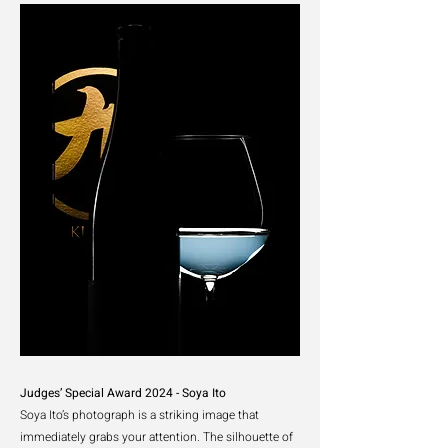
Judges’ Special Award 2024 - Soya Ito
Soya Ito’s photograph is a striking image that
immediately grabs your attention. The
silhouette of