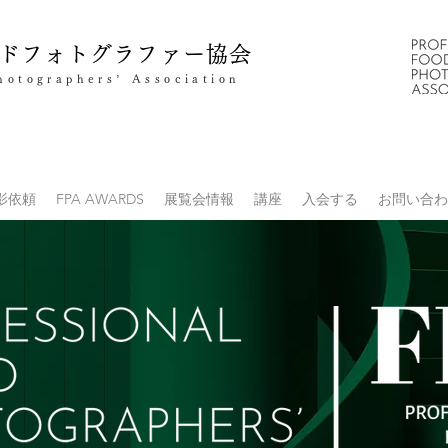
ドフォトグラファー協会
hotographers’ Association
影依頼
FPA AWARDS
展覧会情報
講座
入会する
お問い合わ