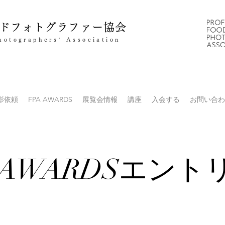
ドフォトグラファー協会
hotographers’ Association
影依頼
FPA AWARDS
展覧会情報
講座
入会する
お問い合わ
23AWARDSエント