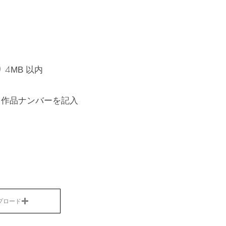
 4
以内
MB
る作品ナンバーを記入
プロード