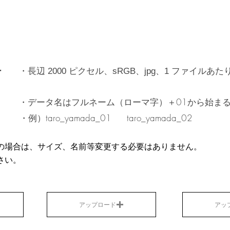
ー
・長辺
ピクセル、
、
ファイルあたり
2000
sR​​GB、jpg
1
・データ名はフルネーム（ローマ字）＋01から始ま
・例）taro_yamada_01 taro_yamada_02
影の場合は、サイズ、名前等変更する必要はありません。
さい。
アップロード
アッ