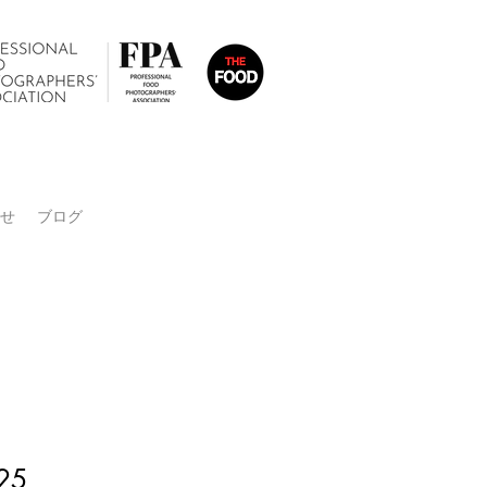
せ
ブログ
025