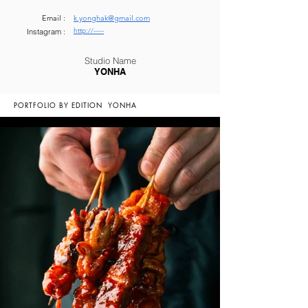
Email :
k.yonghak@gmail.com
http://-----
Instagram :
Studio Name
YONHA
PORTFOLIO BY EDITION
YONHA