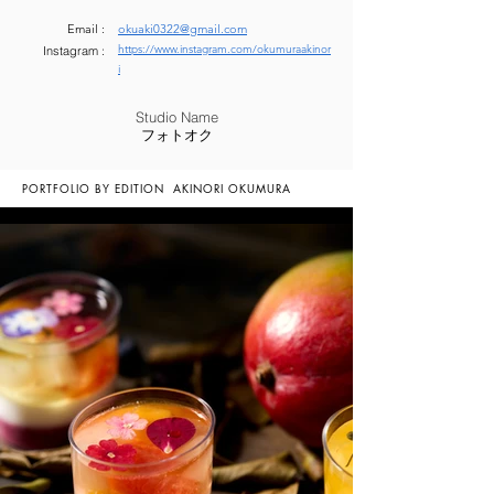
Email :
okuaki0322@gmail.com
https://www.instagram.com/okumuraakinor
Instagram :
i
Studio Name
フォトオク
PORTFOLIO BY EDITION
AKINORI OKUMURA