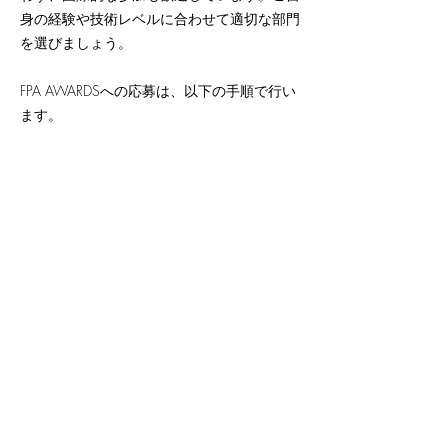
身の経験や技術レベルに合わせて適切な部門
を選びましょう。
FPA AWARDSへの応募は、以下の手順で行い
ます。
step1．料理写真コンテストが開催されてい
るか、公募状況をチェックする
step2．料理写真コンテストが開催されてい
るのを確認したら、主催者のウェブサイトに
アクセスする
step3．エントリーフォームに必要事項を入
力
step4．作品データをアップロード
なお、会員登録は不要です。また、応募期間
中は何度でも応募可能です。次回の開催日時
や出品料などは応募情報を定期的にご確認く